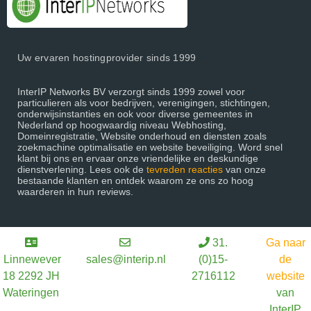
Uw ervaren hostingprovider sinds 1999
InterIP Networks BV verzorgt sinds 1999 zowel voor
particulieren als voor bedrijven, verenigingen, stichtingen,
onderwijsinstanties en ook voor diverse gemeentes in
Nederland op hoogwaardig niveau Webhosting,
Domeinregistratie, Website onderhoud en diensten zoals
zoekmachine optimalisatie en website beveiliging. Word snel
klant bij ons en ervaar onze vriendelijke en deskundige
dienstverlening. Lees ook de
tevreden reacties
van onze
bestaande klanten en ontdek waarom ze ons zo hoog
waarderen in hun reviews.
31.
Ga naar
Linnewever
sales@interip.nl
(0)15-
de
18 2292 JH
2716112
website
Wateringen
van
InterIP